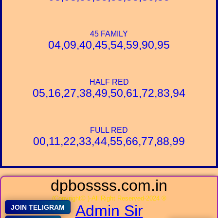
45 FAMILY
04,09,40,45,54,59,90,95
HALF RED
05,16,27,38,49,50,61,72,83,94
FULL RED
00,11,22,33,44,55,66,77,88,99
dpbossss.com.in
(Copyright© )-All Right Reserved-2024 ®
Admin Sir
JOIN TELIGRAM